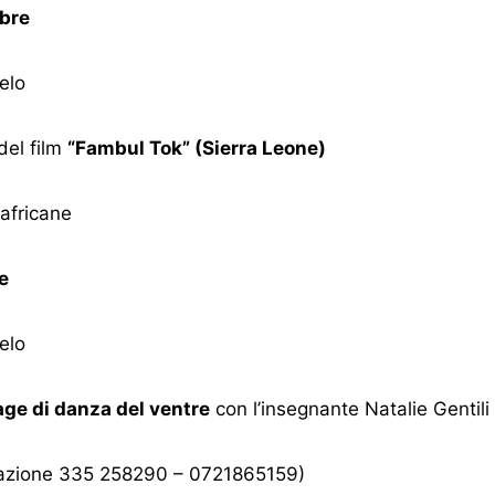
bre
elo
del film
“Fambul Tok” (Sierra Leone)
africane
e
elo
age di danza del ventre
con l’insegnante Natalie Gentili
otazione 335 258290 – 0721865159)