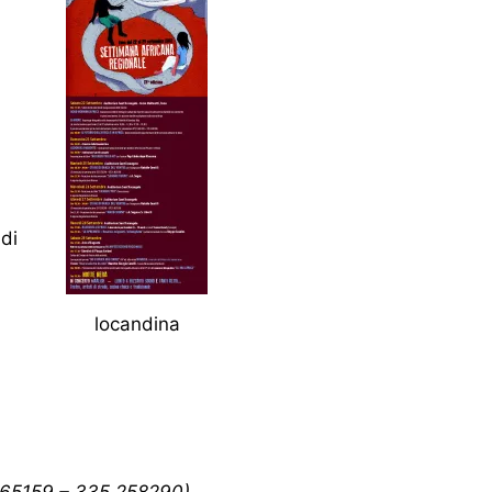
 di
locandina
 865159 – 335 258290)