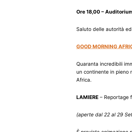
Ore 18,00 – Auditoriu
Saluto delle autorità e
GOOD MORNING AFRI
Quaranta incredibili imm
un continente in pieno 
Africa.
LAMIERE
– Reportage fo
(aperte dal 22 al 29 Se
È prevista animazione 