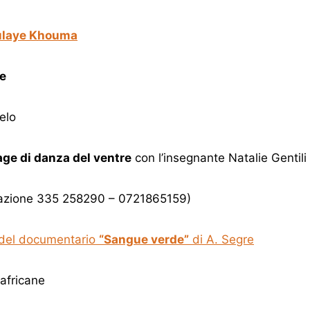
ulaye Khouma
e
elo
age di danza del ventre
con l’insegnante Natalie Gentili
otazione 335 258290 – 0721865159)
 del documentario
“Sangue verde”
di A. Segre
africane