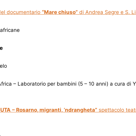
del documentario
“Mare chiuso”
di Andrea Segre e S. Li
africane
e
elo
Africa – Laboratorio per bambini (5 – 10 anni) a cura d
MUTA
– Rosarno, migranti, ‘ndrangheta”
spettacolo teat
e