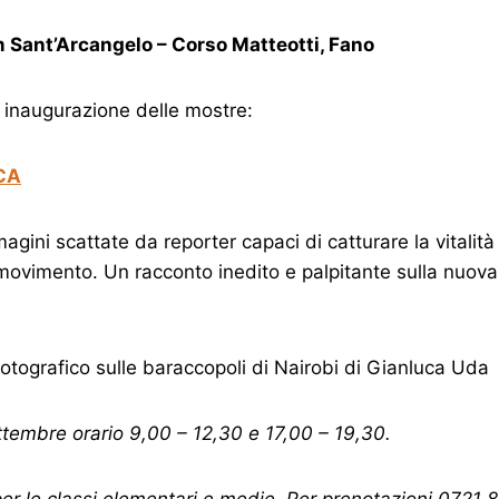
m Sant’Arcangelo – Corso Matteotti, Fano
d inaugurazione delle mostre:
CA
agini scattate da reporter capaci di catturare la vitalità
movimento. Un racconto inedito e palpitante sulla nuova
tografico sulle baraccopoli di Nairobi di Gianluca Uda
ttembre orario 9,00 – 12,30 e 17,00 – 19,30.
per le classi elementari e medie. Per prenotazioni 0721