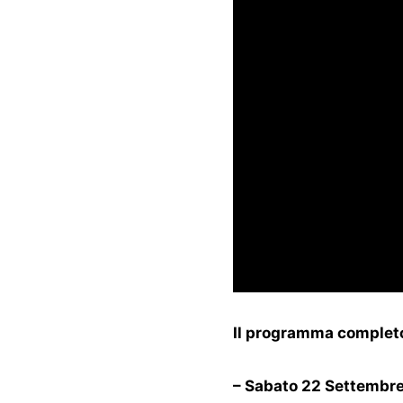
I
l programma complet
– Sabato 22 Settembr