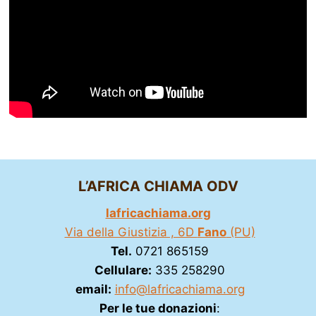
L’AFRICA CHIAMA ODV
lafricachiama.org
Via della Giustizia , 6D
Fano
(PU)
Tel.
0721 865159
Cellulare:
335 258290
email:
info@lafricachiama.org
Per le tue donazioni
: