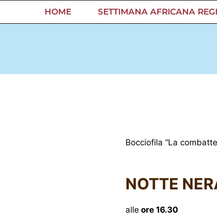
Salta
HOME
SETTIMANA AFRICANA REG
al
contenuto
Bocciofila “La combatt
NOTTE NER
alle
ore 16.30