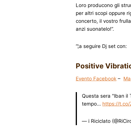
Loro producono gli str
per altri scopi oppure 
concerto, il vostro frul
anzi suonatelo!”.
“¦a seguire Dj set con:
Positive Vibrat
Evento Facebook
–
Ma
Questa sera "Iban il 
tempo…
https://t.c
— i Riciclato (@RiCi