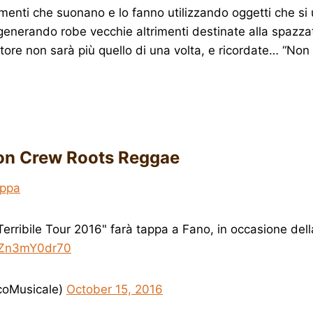
umenti che suonano e lo fanno utilizzando oggetti che s
rigenerando robe vecchie altrimenti destinate alla spazza
latore non sarà più quello di una volta, e ricordate… “Non
ion Crew Roots Reggae
ppa
Terribile Tour 2016" farà tappa a Fano, in occasione dell
o/Zn3mY0dr70
rcoMusicale)
October 15, 2016